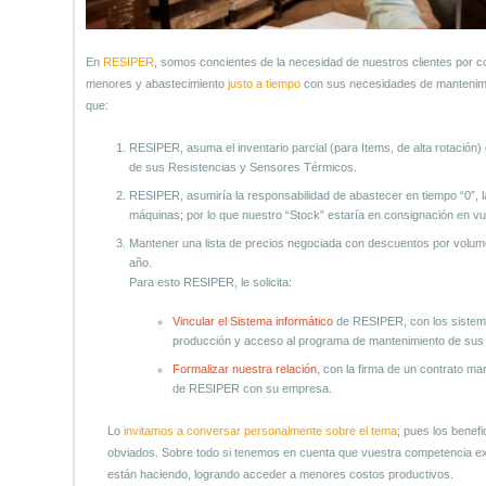
En
RESIPER
, somos concientes de la necesidad de nuestros clientes por c
menores y abastecimiento
justo a tiempo
con sus necesidades de mantenimien
que:
RESIPER, asuma el inventario parcial (para Items, de alta rotación)
de sus Resistencias y Sensores Térmicos.
RESIPER, asumiría la responsabilidad de abastecer en tiempo “0”,
máquinas; por lo que nuestro “Stock” estaría en consignación en v
Mantener una lista de precios negociada con descuentos por volum
año.
Para esto RESIPER, le solicita:
Vincular el Sistema informático
de RESIPER, con los sistem
producción y acceso al programa de mantenimiento de sus
Formalizar nuestra relación
, con la firma de un contrato m
de RESIPER con su empresa.
Lo
invitamos a conversar personalmente sobre el tema
; pues los benef
obviados. Sobre todo si tenemos en cuenta que vuestra competencia ext
están haciendo, logrando acceder a menores costos productivos.